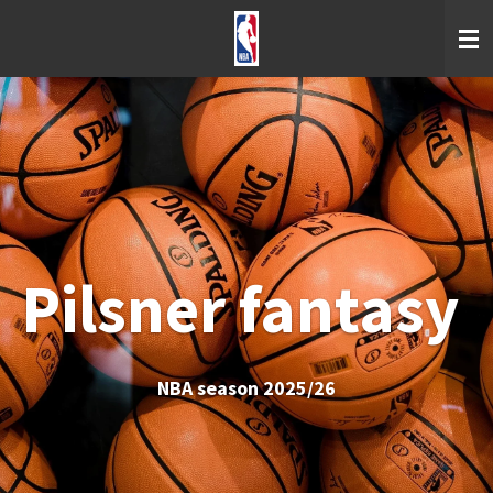
Skip
to
main
content
Pilsner fantasy
NBA season 2025/26