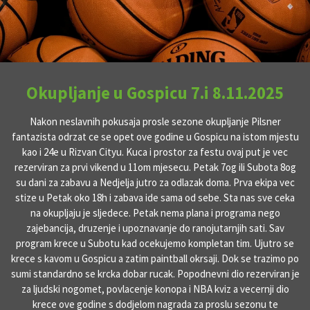
Okupljanje u Gospicu 7.i 8.11.2025
Nakon neslavnih pokusaja prosle sezone okupljanje Pilsner
fantazista odrzat ce se opet ove godine u Gospicu na istom mjestu
kao i 24e u Rizvan Cityu. Kuca i prostor za festu ovaj put je vec
rezerviran za prvi vikend u 11om mjesecu. Petak 7og ili Subota 8og
su dani za zabavu a Nedjelja jutro za odlazak doma. Prva ekipa vec
stize u Petak oko 18h i zabava ide sama od sebe. Sta nas sve ceka
na okupljaju je sljedece. Petak nema plana i programa nego
zajebancija, druzenje i upoznavanje do ranojutarnjih sati. Sav
program krece u Subotu kad ocekujemo kompletan tim. Ujutro se
krece s kavom u Gospicu a zatim paintball okrsaji. Dok se trazimo po
sumi standardno se krcka dobar rucak. Popodnevni dio rezerviran je
za ljudski nogomet, povlacenje konopa i NBA kviz a vecernji dio
krece ove godine s dodjelom nagrada za proslu sezonu te